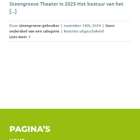
Steengroeve Theater in 2025 Het bestuur van het
[...]
Door
steengroeve-gebruiker
|
november 14th, 2024
|
Geen
voor
onderdeel van een categorie
|
Reacties uitgeschakeld
Tóch
Lees meer
Steengroeve
Theater
in
2025
PAGINA’S