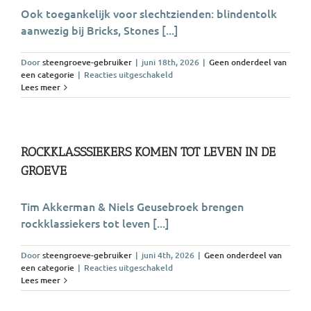
Ook toegankelijk voor slechtzienden: blindentolk
leven
aanwezig bij Bricks, Stones [...]
Door
steengroeve-gebruiker
|
juni 18th, 2026
|
Geen onderdeel van
voor
een categorie
|
Reacties uitgeschakeld
Bricks,
Lees meer
Stones
&
Beatles
met
blindentolk
ROCKKLASSSIEKERS KOMEN TOT LEVEN IN DE
GROEVE
Tim Akkerman & Niels Geusebroek brengen
rockklassiekers tot leven [...]
Door
steengroeve-gebruiker
|
juni 4th, 2026
|
Geen onderdeel van
voor
een categorie
|
Reacties uitgeschakeld
Rockklasssiekers
Lees meer
komen
tot