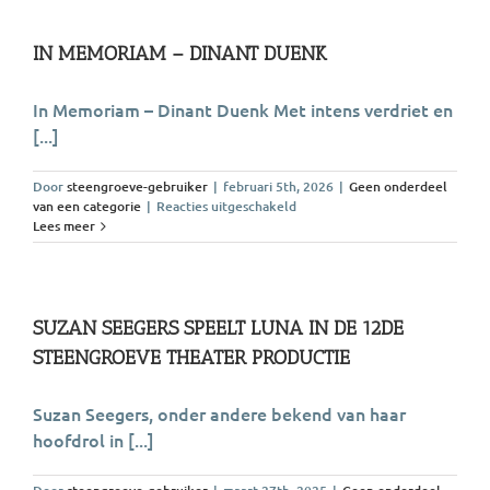
leven
in
de
IN MEMORIAM – DINANT DUENK
groeve
In Memoriam – Dinant Duenk Met intens verdriet en
[...]
Door
steengroeve-gebruiker
|
februari 5th, 2026
|
Geen onderdeel
voor
van een categorie
|
Reacties uitgeschakeld
In
Lees meer
Memoriam
–
Dinant
Duenk
SUZAN SEEGERS SPEELT LUNA IN DE 12DE
STEENGROEVE THEATER PRODUCTIE
Suzan Seegers, onder andere bekend van haar
hoofdrol in [...]