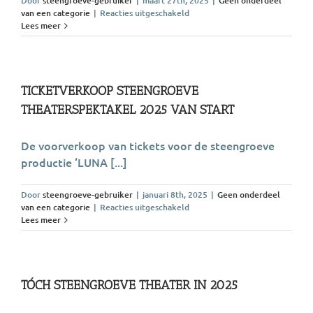
Door
steengroeve-gebruiker
|
maart 27th, 2025
|
Geen onderdeel
voor
van een categorie
|
Reacties uitgeschakeld
SUZAN
Lees meer
SEEGERS
SPEELT
LUNA
IN
DE
TICKETVERKOOP STEENGROEVE
12DE
THEATERSPEKTAKEL 2025 VAN START
STEENGROEVE
THEATER
PRODUCTIE
De voorverkoop van tickets voor de steengroeve
productie ‘LUNA [...]
Door
steengroeve-gebruiker
|
januari 8th, 2025
|
Geen onderdeel
voor
van een categorie
|
Reacties uitgeschakeld
TICKETVERKOOP
Lees meer
STEENGROEVE
THEATERSPEKTAKEL
2025
VAN
START
TÓCH STEENGROEVE THEATER IN 2025