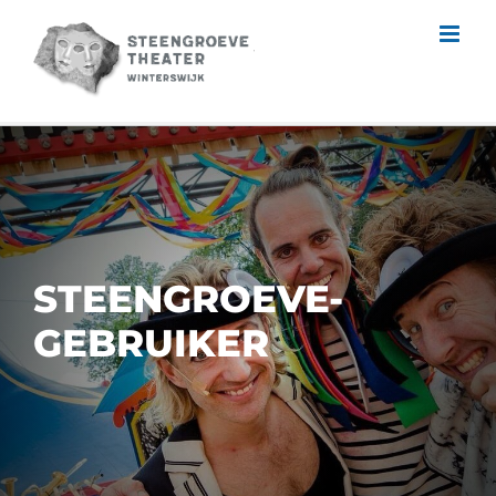
Skip
to
content
STEENGROEVE-
GEBRUIKER