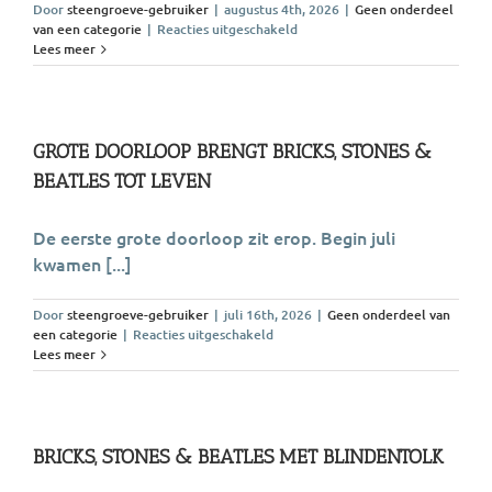
Door
steengroeve-gebruiker
|
augustus 4th, 2026
|
Geen onderdeel
voor
van een categorie
|
Reacties uitgeschakeld
Nieuw
Lees meer
spektakel
in
2027
GROTE DOORLOOP BRENGT BRICKS, STONES &
BEATLES TOT LEVEN
De eerste grote doorloop zit erop. Begin juli
kwamen [...]
Door
steengroeve-gebruiker
|
juli 16th, 2026
|
Geen onderdeel van
voor
een categorie
|
Reacties uitgeschakeld
Grote
Lees meer
doorloop
brengt
Bricks,
Stones
&
BRICKS, STONES & BEATLES MET BLINDENTOLK
Beatles
tot